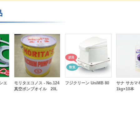
品
ーンエ
モリタエコノス - No.124
フジクリーン UniMB 80
サナ サカマ
真空ポンプオイル 20L
1kg×10本