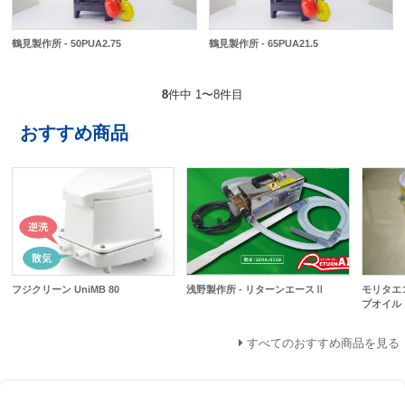
鶴見製作所 - 50PUA2.75
鶴見製作所 - 65PUA21.5
8
件中 1〜8件目
おすすめ商品
フジクリーン UniMB 80
浅野製作所 - リターンエースⅡ
モリタエコ
プオイル 
すべてのおすすめ商品を見る