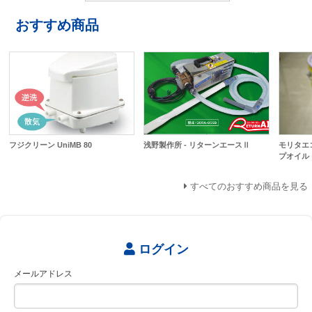
おすすめ商品
フジクリーン UniMB 80
浅野製作所 - リターンエースⅡ
モリタエコ
プオイル 
すべてのおすすめ商品を見る
ログイン
メールアドレス